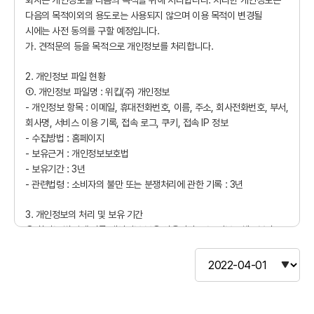
회사는 개인정보를 다음의 목적을 위해 처리합니다. 처리한 개인정보는
다음의 목적이외의 용도로는 사용되지 않으며 이용 목적이 변경될
시에는 사전 동의를 구할 예정입니다.
담당자명
*
가. 견적문의 등을 목적으로 개인정보를 처리합니다.
이메일주소
2. 개인정보 파일 현황
①. 개인정보 파일명 : 위킵(주) 개인정보
연락처
*
- 개인정보 항목 : 이메일, 휴대전화번호, 이름, 주소, 회사전화번호, 부서,
비밀번호
회사명, 서비스 이용 기록, 접속 로그, 쿠키, 접속 IP 정보
이메일주소
- 수집방법 : 홈페이지
이메일
*
- 보유근거 : 개인정보보호법
- 보유기간 : 3년
중복체크
아이디 저장
비밀번호 찾기
- 관련법령 : 소비자의 불만 또는 분쟁처리에 관한 기록 : 3년
비밀번호
*
임시비밀번호 발송
닫기
3. 개인정보의 처리 및 보유 기간
닫기
로그인하기
① 회사는 법령에 따른 개인정보 보유·이용기간 또는 정보주체로부터
비밀번호 확인
*
개인정보를 수집시에 동의 받은 개인정보 보유, 이용기간 내에서
개인정보를 처리,보유합니다.
처음이신가요?
간편 회원가입
풀필먼트
② 각각의 개인정보 처리 및 보유 기간은 다음과 같습니다.
풀필먼트 견적 신청
견적문의와 관련한 개인정보는 수집.이용에 관한 동의일로부터 3년까지
위 이용목적을 위하여 보유 및 이용됩니다.