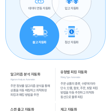
회사명
*
데이터 연동 자동화
입고 자동화
담당자명
*
이메일주소
연락처
*
출고 자동화
정산 자동화
비밀번호
이메일주소
이메일
*
중복체크
아이디 저장
비밀번호 찾기
유형별 피킹 자동화
알고리즘 분석 자동화
비밀번호
*
Picking Type Automation
Algorism Analysis Automation
임시비밀번호 발송
닫기
주문 상품의 종류, 수량에 따라
주문 정보를 알고리즘 분석을 통해
닫기
로그인하기
단수, 단품, 합포, 주문, 토탈 피킹
상품을 자동 매칭하고 최적화된
방법을 자동 추천하고 최적화
비밀번호 확인
*
피킹과 패킹 방법을 추천
동선으로 물류 피킹
처음이신가요?
간편 회원가입
스캔 출고 자동화
재고 자동화