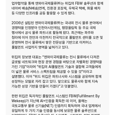
업무협약을 통해 엔와이국제물류㈜는 위킵의 FBW 솔루션과 함께
네이버 배송(N배송)연계, 친환경 포장재, 우체국 택배, 화물 배차
등 다양한 인프라를 공동 활용할 수 있게 됐다.
2006년 설립된 엔와이국제물류㈜는 국내외 전시 물류 분야에서
경쟁력을 인정받아 인천아시안게임, 평창올림픽 등 주요 국제
행사에서 공식 물류 파트너로 활동해 왔다. 최근에는 파주와
청라에 이어 천안과 이천까지 전국적으로 풀필먼트 센터를 오픈 및
운영하며 전시 물류에서 쌓은 전문성을 기반으로 이커머스
풀필먼트 사업까지 영역을 넓혀가고 있다.
회사명
*
위킵의 장보영 대표는 “엔와이국제물류는 전시 물류에서 다져온
글로벌 네트워크와 현장 운영 경험을 바탕으로 차별화된 경쟁력을
담당자명
*
가진 기업”이라며 “위킵의 AI풀필먼트 기술과 결합해 고객들에게
이메일주소
더 넓은 물류 서비스 스펙트럼을 제공할 수 있을 것”이라고
설명했다. 이어 “위드 위킵은 파트너사와 시스템을 공유하며 함께
성장하는 모델로 자리 잡고 있다. 앞으로도 물류사와 함께 지속
연락처
*
가능한 성장 기반을 만들어 가겠다”고 덧붙였다.
비밀번호
한편 위킵은 독자적인 풀필먼트 시스템인 FBW(Fulfillment By
이메일주소
Wekeep)가 지난해 AI+인증을 획득한 데 이어, 올해는
이메일
*
국토교통부 물류 신기술(NET) 인증까지 획득하며 국내 업계에서
유일하게 두 가지 기술 인증을 동시에 보유한 물류 술루션으로
중복체크
아이디 저장
비밀번호 찾기