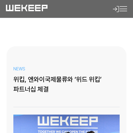
NEWS
위킵, 엔와이국제물류와 ‘위드 위킵’
파트너십 체결