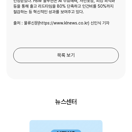
인정받았다. FBW 솔루션은 AI 수요예측, 사전포장, 피킹 최적화
등을 통해 출고 리드타임을 80% 단축하고 인건비를 50%까지
비밀번호
*
절감하는 등 혁신적인 성과를 보여주고 있다.
임시비밀번호 발송
닫기
닫기
로그인하기
출처 : 물류신문(https://www.klnews.co.kr) 신인식 기자
비밀번호 확인
*
처음이신가요?
간편 회원가입
목록 보기
닫기
회원가입하기
뉴스센터