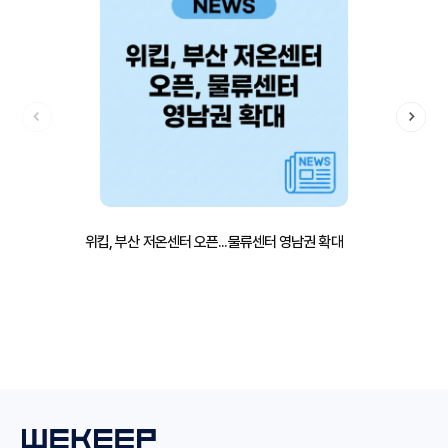
위킵, 부산 저온센터 오픈...물류센터 영남권 확대
합병보고 
풀필먼트
풀필먼트 견적 신청
화물운송
화물운송 견적 신청